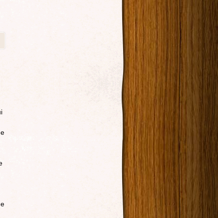
i
ne
e
ue