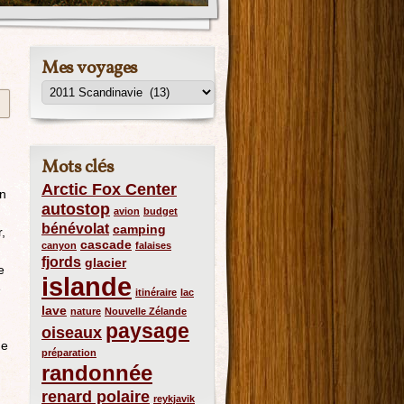
Mes voyages
Mots clés
Arctic Fox Center
on
autostop
avion
budget
bénévolat
camping
,
cascade
canyon
falaises
fjords
glacier
e
islande
e
itinéraire
lac
lave
nature
Nouvelle Zélande
paysage
oiseaux
ne
préparation
randonnée
renard polaire
reykjavik