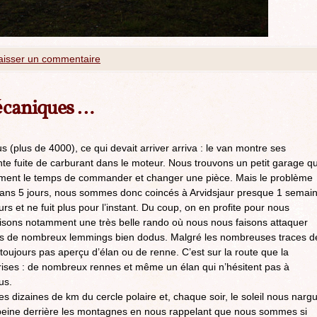
aisser un commentaire
écaniques …
 (plus de 4000), ce qui devait arriver arriva : le van montre ses
te fuite de carburant dans le moteur. Nous trouvons un petit garage qu
rement le temps de commander et changer une pièce. Mais le problème
e dans 5 jours, nous sommes donc coincés à Arvidsjaur presque 1 semai
rs et ne fuit plus pour l’instant. Du coup, on en profite pour nous
aisons notamment une très belle rando où nous nous faisons attaquer
ons de nombreux lemmings bien dodus. Malgré les nombreuses traces d
toujours pas aperçu d’élan ou de renne. C’est sur la route que la
prises : de nombreux rennes et même un élan qui n’hésitent pas à
us.
dizaines de km du cercle polaire et, chaque soir, le soleil nous narg
peine derrière les montagnes en nous rappelant que nous sommes si