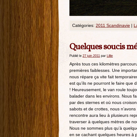
Catégories:
2011 Scandinavie
|
L
Quelques soucis m
Publié le
27 juin 2011
par
Lillie
Après tous ces kilomètres parcourus
premières faiblesses. Une importan
nous répare ça vite fait temporai
est qu’ils ne pourront le faire qu
! Heureusement, le van roule toujou
balader dans les environs. Nous f
par des sternes et où nous crois
sabots et de crottes, nous n’avons 
rencontre aura lieu à plusieurs re
traverser à quelques mètres de no
Nous ne sommes plus qu’à quelques 
en se cachant quelques heures à 