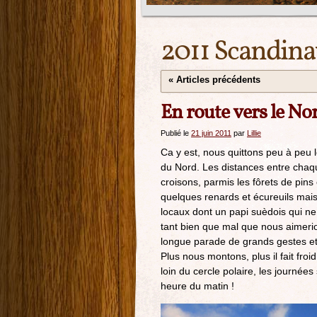
2011 Scandina
«
Articles précédents
En route vers le No
Publié le
21 juin 2011
par
Lillie
Ca y est, nous quittons peu à peu 
du Nord. Les distances entre chaqu
croisons, parmis les fôrets de pins 
quelques renards et écureuils mai
locaux dont un papi suèdois qui ne
tant bien que mal que nous aimeri
longue parade de grands gestes et
Plus nous montons, plus il fait fro
loin du cercle polaire, les journée
heure du matin !