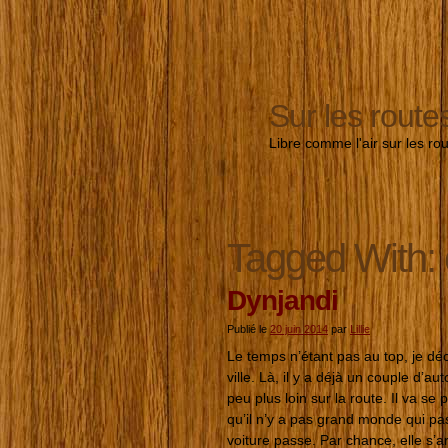
Sur les route
Libre comme l'air sur les ro
Tagged With:
Dynjandi
Publié le
20 juin 2014
par
Lillie
Le temps n’étant pas au top, je déci
ville. Là, il y a déjà un couple d
peu plus loin sur la route. Il va s
qu’il n’y a pas grand monde qui pa
voiture passe. Par chance, elle s’