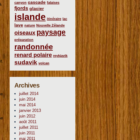
cascade
canyon
falaises
à
fjords
glacier
islande
itinéraire
lac
lave
nature
Nouvelle Zélande
paysage
oiseaux
préparation
randonnée
renard polaire
reykjavik
t.
sudavik
volcan
Archives
te
juillet 2014
juin 2014
mai 2014
janvier 2013
juin 2012
se
août 2011
juillet 2011
juin 2011
mai 2011