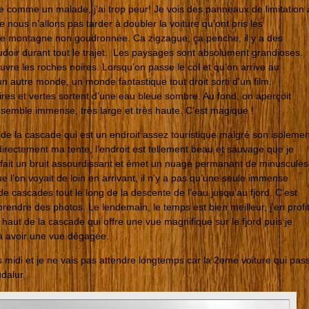
le comme un malade, j’ai trop peur! Je vois des panneaux de limitation 
e nous n’allons pas tarder à doubler la voiture qu’ont pris les
 de montagne non goudronnée. Ca zigzague, ça penche, il y a des
oudoir durant tout le trajet. Les paysages sont absolument grandioses.
vre les roches noires. Lorsqu’on passe le col et qu’on arrive au
 un autre monde, un monde fantastique tout droit sorti d’un film.
es et vertes sortent d’une eau bleue sombre. Au fond, on aperçoit
e semble immense, très large et très haute. C’est magique !
e la cascade qui est un endroit assez touristique malgré son isolemen
directement ma tente, l’endroit est tellement beau et sauvage que je
e fait un bruit assourdissant et émet un nuage permanant de minuscules
e l’on voyait de loin en arrivant, il n’y a pas qu’une seule immense
de cascades tout le long de la descente de l’eau jusqu’au fjord. C’est
prendre des photos. Le lendemain, le temps est bien meilleur, j’en profi
haut de la cascade qui offre une vue magnifique sur le fjord puis je
’à avoir une vue dégagée.
s midi et je ne vais pas attendre longtemps car la 2eme voiture qui pas
dalur.