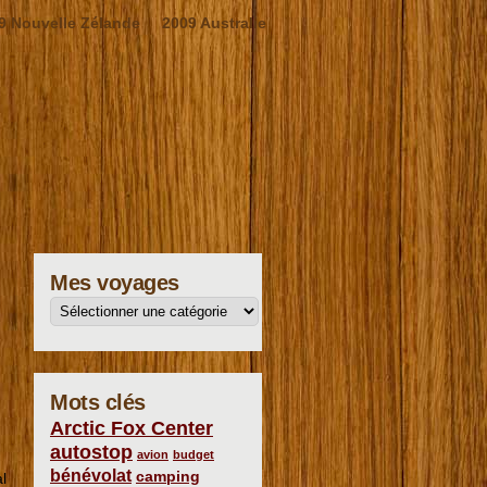
9 Nouvelle Zélande
2009 Australie
Mes voyages
Mots clés
Arctic Fox Center
autostop
avion
budget
bénévolat
camping
l