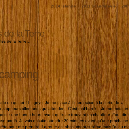
2014 Islande
2011 Scandinavie
200
s de la Terre
utes de la Terre…
camping
de de quitter Thingeyri. Je me place à l’intersection à la sortie de la
’auto-stoppeurs allemands qui attendent. C’est mal barré… Je me mets un
e passer une bonne heure avant qu’ils ne trouvent un chauffeur. Faut dire
sse par là. Je vais ensuite attendre 20 minutes avant qu’une prochaine
arrête pour me prendre. La route est absolument sublime mais j’ai du ma