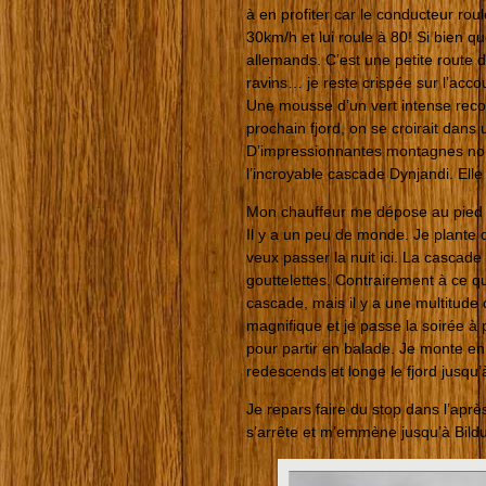
à en profiter car le conducteur rou
30km/h et lui roule à 80! Si bien qu
allemands. C’est une petite route
ravins… je reste crispée sur l’acc
Une mousse d’un vert intense recou
prochain fjord, on se croirait dans
D’impressionnantes montagnes noir
l’incroyable cascade Dynjandi. Ell
Mon chauffeur me dépose au pied d
Il y a un peu de monde. Je plante 
veux passer la nuit ici. La cascad
gouttelettes. Contrairement à ce qu
cascade, mais il y a une multitude 
magnifique et je passe la soirée à 
pour partir en balade. Je monte en 
redescends et longe le fjord jusqu
Je repars faire du stop dans l’aprè
s’arrête et m’emmène jusqu’à Bildu