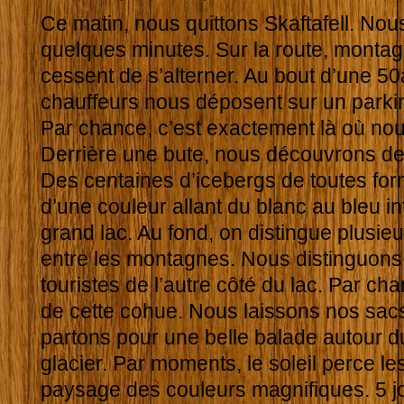
Ce matin, nous quittons Skaftafell. Nou
quelques minutes. Sur la route, montag
cessent de s’alterner. Au bout d’une 5
chauffeurs nous déposent sur un parkin
Par chance, c’est exactement là où nous
Derrière une bute, nous découvrons de
Des centaines d’icebergs de toutes form
d’une couleur allant du blanc au bleu in
grand lac. Au fond, on distingue plusieu
entre les montagnes. Nous distinguons 
touristes de l’autre côté du lac. Par ch
de cette cohue. Nous laissons nos sacs
partons pour une belle balade autour du
glacier. Par moments, le soleil perce le
paysage des couleurs magnifiques. 5 jo