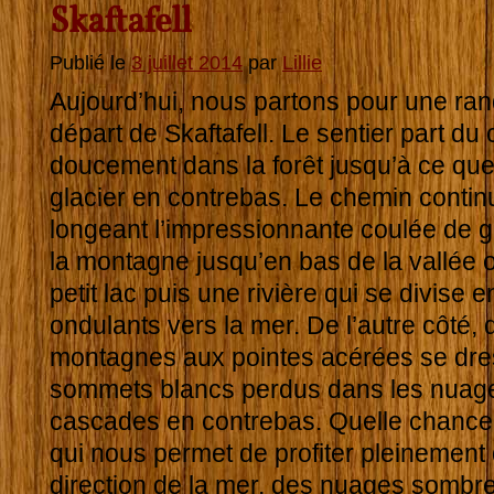
Skaftafell
Publié le
3 juillet 2014
par
Lillie
Aujourd’hui, nous partons pour une r
départ de Skaftafell. Le sentier part d
doucement dans la forêt jusqu’à ce que 
glacier en contrebas. Le chemin contin
longeant l’impressionnante coulée de g
la montagne jusqu’en bas de la vallée o
petit lac puis une rivière qui se divise 
ondulants vers la mer. De l’autre côté,
montagnes aux pointes acérées se dre
sommets blancs perdus dans les nuages
cascades en contrebas. Quelle chance
qui nous permet de profiter pleinement d
direction de la mer, des nuages sombres