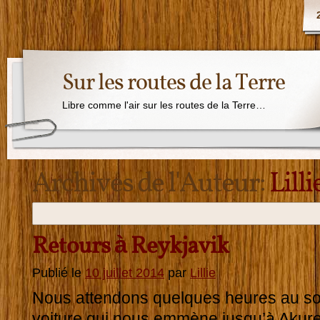
Sur les routes de la Terre
Libre comme l'air sur les routes de la Terre…
Archives de l'Auteur:
Lilli
Retours à Reykjavik
Publié le
10 juillet 2014
par
Lillie
Nous attendons quelques heures au sol
voiture qui nous emmène jusqu’à Akure