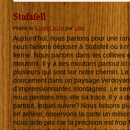
Stafafell
Publié le
5 juillet 2014
par
Lillie
Aujourd’hui, nous partons pour une r
nous faisons déposer à Stafafell où il n
ferme. Nous partons dans les collines e
moutons. Il y a des moutons partout ic
plusieurs qui sont sur notre chemin. Le
doucement dans un paysage verdoyant
d’impressionnantes montagnes. Le sentier
nous perdons très vite sa trace. Il y a
partout, lequel suivre? Nous faisons pl
en arrière, observons la carte un millio
nous aide pas car la précision est trop f