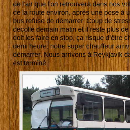
de l’air que l’on retrouvera dans nos vol
de la route environ, après une pose à u
bus refuse de démarrer. Coup de stress
décolle demain matin et il reste plus d
doit les faire en stop, ça risque d’être
demi heure, notre super chauffeur arrive
démarrer. Nous arrivons à Reykjavik d
est terminé.