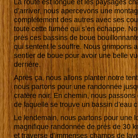
La route est longue et les paysages ch
d’arriver, nous apercevons une montag
complétement des autres avec ses cou
toute cette fumée qui s’en échappe. Nou
près ces bassins de boue bouillonnant
qui sentent le souffre. Nous grimpons 
sentier de boue pour avoir une belle vue 
derrière.
Après ça, nous allons planter notre ten
nous partons pour une randonnée jusq
cratère noir. En chemin, nous passons 
de laquelle se trouve un bassin d’eau 
Le lendemain, nous partons pour une l
magnifique randonnée de près de 30 km
et traverse d’immenses champs de lave.