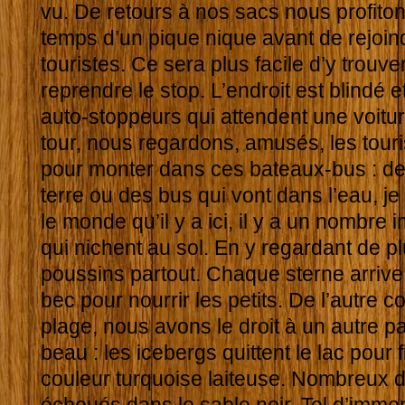
vu. De retours à nos sacs nous profitons
temps d’un pique nique avant de rejoind
touristes. Ce sera plus facile d’y trouv
reprendre le stop. L’endroit est blindé 
auto-stoppeurs qui attendent une voitur
tour, nous regardons, amusés, les touri
pour monter dans ces bateaux-bus : de
terre ou des bus qui vont dans l’eau, je
le monde qu’il y a ici, il y a un nombre
qui nichent au sol. En y regardant de pl
poussins partout. Chaque sterne arrive
bec pour nourrir les petits. De l’autre co
plage, nous avons le droit à un autre
beau : les icebergs quittent le lac pour
couleur turquoise laiteuse. Nombreux d