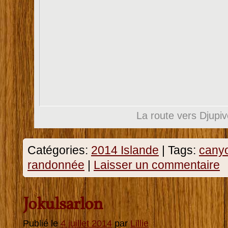
La route vers Djupi
Catégories:
2014 Islande
|
Tags:
cany
randonnée
|
Laisser un commentaire
Jokulsarlon
Publié le
4 juillet 2014
par
Lillie