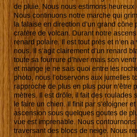
de pluie. Nous nous estimons heureux q
Nous continuons notre marche qui grim
la falaise en direction d’un grand côn
cratère de volcan. Durant notre ascen
renard polaire. Il est tout près et n’en a
nous. Il s’agit clairement d’un renard b
toute sa fourrure d’hiver mais son ventre
et mange je ne sais quoi entre les roch
photo, nous l’observons aux jumelles to
rapproche de plus en plus pour n’être 
mètres. Il est drôle, il fait des roulade
le faire un chien. Il finit par s’éloigner
ascension sous quelques goutes de plui
vue est imprenable. Nous contournons
traversant des blocs de neige. Nous r