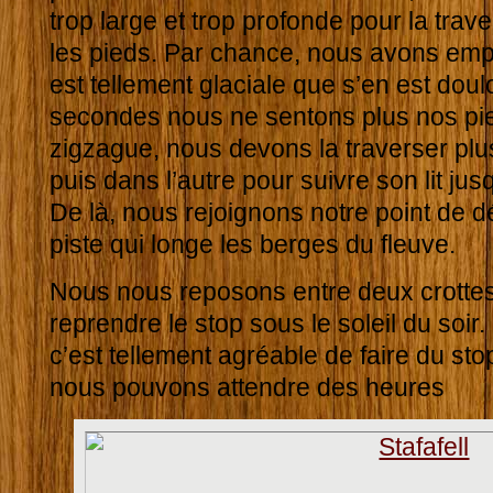
trop large et trop profonde pour la tra
les pieds. Par chance, nous avons emp
est tellement glaciale que s’en est dou
secondes nous ne sentons plus nos pie
zigzague, nous devons la traverser plus
puis dans l’autre pour suivre son lit jus
De là, nous rejoignons notre point de 
piste qui longe les berges du fleuve.
Nous nous reposons entre deux crotte
reprendre le stop sous le soleil du soi
c’est tellement agréable de faire du sto
nous pouvons attendre des heures