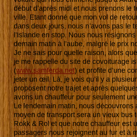
début d’après midi et nous prenons le 
ville. Etant donné que mon vol de retou
dans deux jours, nous n’avons pas le te
l’Islande en stop. Nous nous résignons
demain matin à l’aube, malgré le prix no
Je ne sais pour quelle raison, alors que 
je me rappelle du site de covoiturage i
(
www.samferda.net
) et profite d’une co
jeter un œil. Là, je vois qu’il y a plusi
proposent notre trajet et après quelq
avons un chauffeur pour seulement un
Le lendemain matin, nous découvrons a
moyen de transport sera un vieux bus
Rokk & Rol et que notre chauffeur est 
passagers nous rejoignent au fur et à