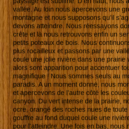
paysage est sublime. D’en haut, nous a
vallée. Au loin nous apercevons une gro
montagne et nous supposons qu’il s’ag
devons atteindre. Nous réessayons don
crête et là nous retrouvons enfin un se
petits poteaux de bois. Nous continuo
plus rocailleux et passons par une val
coule une jolie rivière dans une prairie 
alors sont apparition pour accentuer to
magnifique ! Nous sommes seuls au mo
paradis. A un moment donné, nous mont
et apercevons de l’autre côté les coule
canyon. Du vert intense de la prairie, 
ocre, orangé des roches nues de toute v
gouffre au fond duquel coule une rivièr
pour l’atteindre. Une fois en bas, nous r