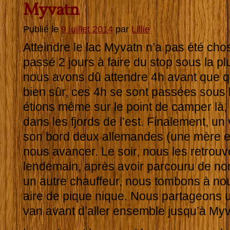
Myvatn
Publié le
9 juillet 2014
par
Lillie
Atteindre le lac Myvatn n’a pas été cho
passé 2 jours à faire du stop sous la plu
nous avons dû attendre 4h avant que que
bien sûr, ces 4h se sont passées sous l
étions même sur le point de camper là, 
dans les fjords de l’est. Finalement, un
son bord deux allemandes (une mère et s
nous avancer. Le soir, nous les retrou
lendemain, après avoir parcouru de n
un autre chauffeur, nous tombons à no
aire de pique nique. Nous partageons un
van avant d’aller ensemble jusqu’à Myv