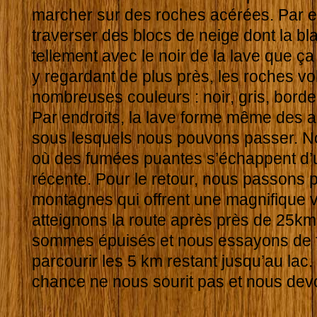
marcher sur des roches acérées. Par e
traverser des blocs de neige dont la b
tellement avec le noir de la lave que ça
y regardant de plus près, les roches v
nombreuses couleurs : noir, gris, borde
Par endroits, la lave forme même des a
sous lesquels nous pouvons passer. No
où des fumées puantes s’échappent d’u
récente. Pour le retour, nous passons p
montagnes qui offrent une magnifique 
atteignons la route après près de 25k
sommes épuisés et nous essayons de f
parcourir les 5 km restant jusqu’au lac
chance ne nous sourit pas et nous devo