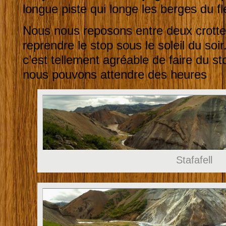
longue piste qui longe les berges du f
Nous nous reposons entre deux crott
reprendre le stop sous le soleil du so
c’est tellement agréable de faire du st
nous pouvons attendre des heures
Stafafell