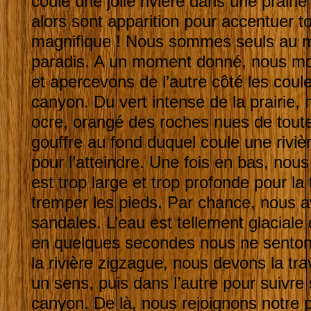
coule une jolie rivière dans une prairie
alors sont apparition pour accentuer to
magnifique ! Nous sommes seuls au m
paradis. A un moment donné, nous mon
et apercevons de l’autre côté les coul
canyon. Du vert intense de la prairie,
ocre, orangé des roches nues de toute 
gouffre au fond duquel coule une riviè
pour l’atteindre. Une fois en bas, nous 
est trop large et trop profonde pour la
tremper les pieds. Par chance, nous 
sandales. L’eau est tellement glaciale
en quelques secondes nous ne sento
la rivière zigzague, nous devons la tra
un sens, puis dans l’autre pour suivre s
canyon. De là, nous rejoignons notre 