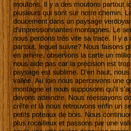
moutons. Il y a des moutons partout i
plusieurs qui sont sur notre chemin. L
doucement dans un paysage verdoyan
d’impressionnantes montagnes. Le sentie
nous perdons très vite sa trace. Il y 
partout, lequel suivre? Nous faisons p
en arrière, observons la carte un milli
nous aide pas car la précision est trop 
paysage est sublime. D’en haut, nous 
vallée. Au loin nous apercevons une gr
montagne et nous supposons qu’il s’a
devons atteindre. Nous réessayons do
crête et là nous retrouvons enfin un s
petits poteaux de bois. Nous continu
plus rocailleux et passons par une val