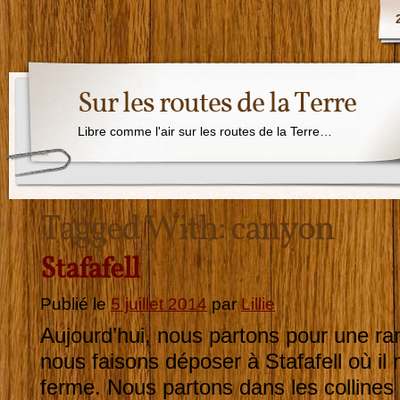
Sur les routes de la Terre
Libre comme l'air sur les routes de la Terre…
Tagged With:
canyon
Stafafell
Publié le
5 juillet 2014
par
Lillie
Aujourd’hui, nous partons pour une 
nous faisons déposer à Stafafell où il 
ferme. Nous partons dans les collines 