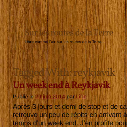
Sur les routes de la Terre
Libre comme l'air sur les routes de la Terre…
Tagged With:
reykjavik
Un week end à Reykjavik
Publié le
29 juin 2014
par
Lillie
Après 3 jours et demi de stop et de ca
retrouve un peu de répits en arrivant à
temps d’un week end. J’en profite pour 