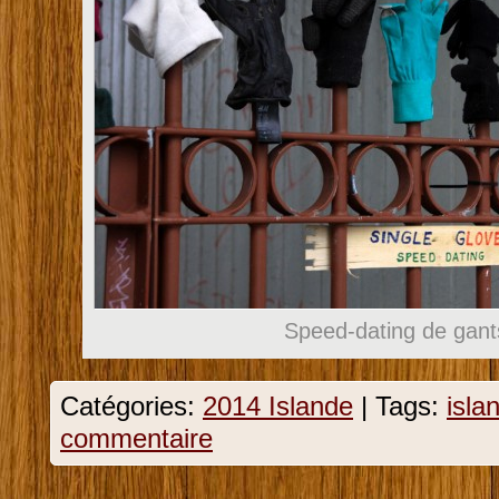
Speed-dating de gant
Catégories:
2014 Islande
|
Tags:
isla
commentaire