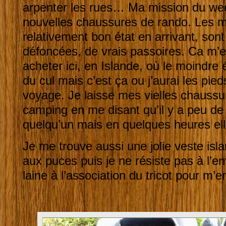
arpenter les rues… Ma mission du we
nouvelles chaussures de rando. Les mi
relativement bon état en arrivant, son
défoncées, de vrais passoires. Ca m’e
acheter ici, en Islande, où le moindre
du cul mais c’est ça ou j’aurai les pied
voyage. Je laisse mes vielles chaussu
camping en me disant qu’il y a peu de
quelqu’un mais en quelques heures ell
Je me trouve aussi une jolie veste isla
aux puces puis je ne résiste pas à l’e
laine à l’association du tricot pour m’