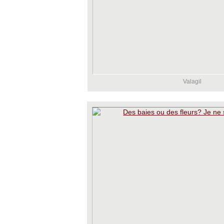
Valagil