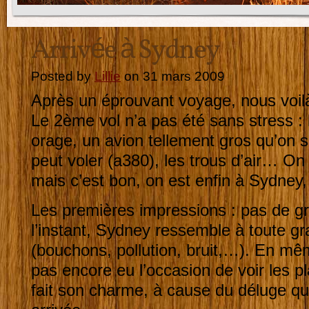
Arrivée à Sydney
Posted by
Lillie
on 31 mars 2009
Après un éprouvant voyage, nous voilà
Le 2ème vol n’a pas été sans stress : 
orage, un avion tellement gros qu’on
peut voler (a380), les trous d’air… On a
mais c’est bon, on est enfin à Sydney,
Les premières impressions : pas de 
l’instant, Sydney ressemble à toute g
(bouchons, pollution, bruit,…). En m
pas encore eu l’occasion de voir les pl
fait son charme, à cause du déluge qu’i