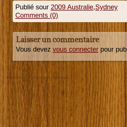
Publié sour
2009 Australie
,
Sydney
Comments (0)
Laisser un commentaire
Vous devez
vous connecter
pour pub
Bienvenue
Copyright
Contact