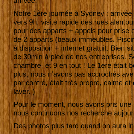
arrivée.
Notre 1ère journée à Sydney : arrivée
vers 9h, visite rapide des rues alento
pour des apparts + appels pour prise de
de 2 apparts (beaux immeubles. Piscin
à disposition + internet gratuit. Bien s
de 30min à pied de nos entreprises. S
chambre, et 9 en tout ! Le 1ere était 
plus, nous n’avons pas accrochés avec
par contre, était très propre, calme e
laver. )
Pour le moment, nous avons pris une 
nous continuons nos recherche aujourd
Des photos plus tard quand on aura in